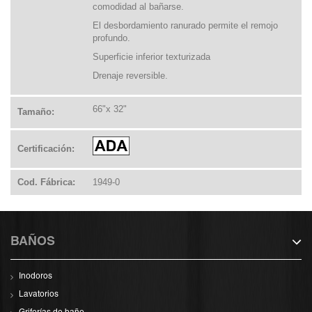
comodidad al bañarse.
El desbordamiento ranurado permite el remojo
profundo.
Superficie inferior texturizada
Drenaje reversible.
66"x 32"
Tamaño:
Certificación:
Cod. Fábrica:
1949-0
BAÑOS
Inodoros
Lavatorios