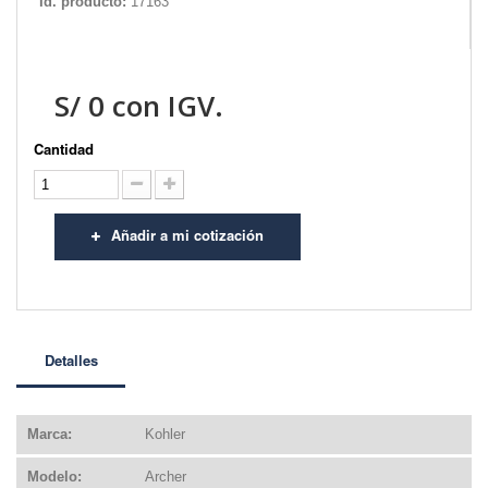
Id. producto:
17163
S/
0
con IGV.
Cantidad
Añadir a mi cotización
Detalles
Marca:
Kohler
Modelo:
Archer