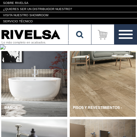
SOBRE RIVELSA
¿QUIERES SER UN DISTRIBUIDOR NUESTRO?
VISITA NUESTRO SHOWROOM
SERVICIO TÉCNICO
Lo más completo en acabados.
BAÑOS -
PISOS Y REVESTIMIENTOS -