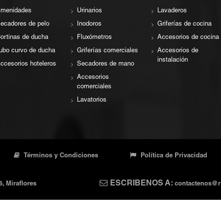
menidades
Urinarios
Lavaderos
ecadores de pelo
Inodoros
Griferías de cocina
ortinas de ducha
Fluxómetros
Accesorios de cocina
ubo curvo de ducha
Griferías comerciales
Accesorios de
instalación
ccesorios hoteleros
Secadores de mano
Accesorios
comerciales
Lavatorios
Términos y Condiciones
Política de Privacidad
ESCRIBENOS A:
 Miraflores
contactenos@r