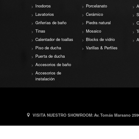
Inodoros
Porcelanato
A
Lavatorios
Cerámico
S
Griferías de baño
Piedra natural
C
Tinas
Mosaico
T
Calentador de toallas
Blocks de vidrio
A
Piso de ducha
Varillas & Perfiles
Puerta de ducha
Accesorios de baño
Accesorios de
instalación
VISITA NUESTRO SHOWROOM: Av. Tomás Marsano 2596,