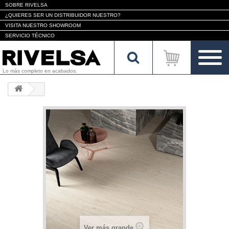
SOBRE RIVELSA
¿QUIERES SER UN DISTRIBUIDOR NUESTRO?
VISITA NUESTRO SHOWROOM
SERVICIO TÉCNICO
Lo más completo en acabados.
Ver más grande