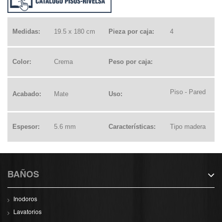
Medidas:
19.5 x 180 cm
Pieza por caja:
4
Color:
Crema
Peso por caja:
Piso - Pared
Acabado:
Mate
Uso:
Espesor:
5.6 mm
Características:
Tipo madera
BAÑOS
Inodoros
Lavatorios