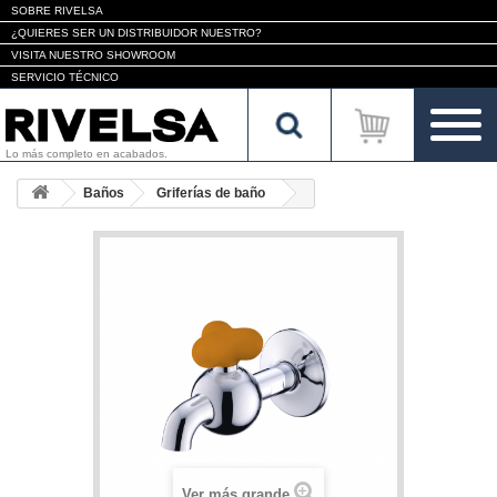
SOBRE RIVELSA
¿QUIERES SER UN DISTRIBUIDOR NUESTRO?
VISITA NUESTRO SHOWROOM
SERVICIO TÉCNICO
Lo más completo en acabados.
Baños
Griferías de baño
Ver más grande